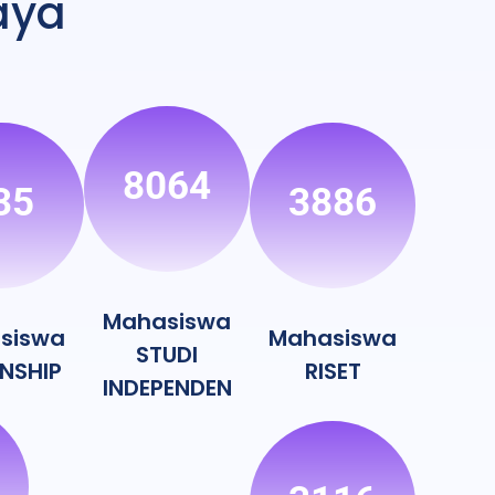
aya
8064
35
3886
Mahasiswa
siswa
Mahasiswa
STUDI
RNSHIP
RISET
INDEPENDEN