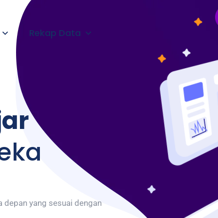
Rekap Data
jar
eka
 depan yang sesuai dengan