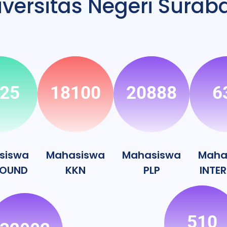
iversitas Negeri Surab
25
18100
20888
6
siswa
Mahasiswa
Mahasiswa
Maha
OUND
KKN
PLP
INTE
510